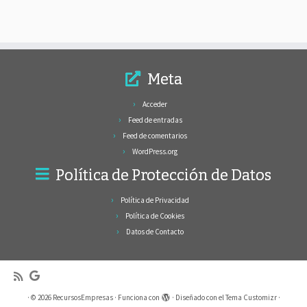
Meta
Acceder
Feed de entradas
Feed de comentarios
WordPress.org
Política de Protección de Datos
Política de Privacidad
Política de Cookies
Datos de Contacto
·
© 2026
RecursosEmpresas
·
Funciona con
·
Diseñado con el
Tema Customizr
·