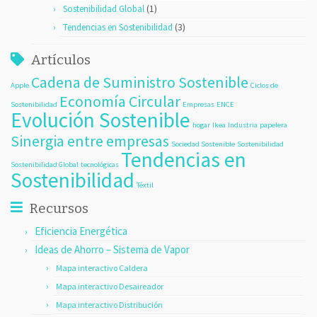
(1)
Sostenibilidad Global
(3)
Tendencias en Sostenibilidad
Artículos
Cadena de Suministro Sostenible
Apple
Ciclos de
Economía Circular
Sostenibilidad
Empresas
ENCE
Evolución Sostenible
hogar
Ikea
Industria
papelera
Sinergia entre empresas
Sociedad Sostenible
Sostenibilidad
Tendencias en
Sostenibilidad Global
tecnológicas
Sostenibilidad
Téxtil
Recursos
Eficiencia Energética
Ideas de Ahorro – Sistema de Vapor
Mapa interactivo Caldera
Mapa interactivo Desaireador
Mapa interactivo Distribución