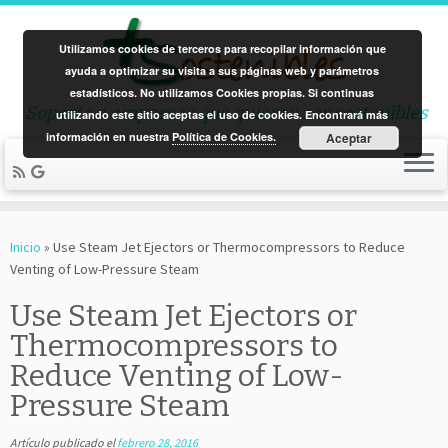
Utilizamos cookies de terceros para recopilar información que
ayuda a optimizar su visita a sus páginas web y parámetros
estadísticos. No utilizamos Cookies propias. Si continuas
Soporte a empresas que quieren ser sostenibles
utilizando este sitio aceptas el uso de cookies. Encontrará más
información en nuestra
Política de Cookies.
Aceptar
Saltar
al
Inicio
»
Use Steam Jet Ejectors or Thermocompressors to Reduce
contenido
Venting of Low-Pressure Steam
Use Steam Jet Ejectors or
Thermocompressors to
Reduce Venting of Low-
Pressure Steam
Artículo publicado el
febrero 28, 2016