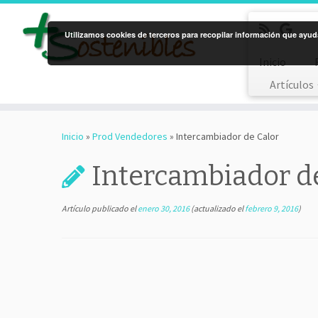
Utilizamos cookies de terceros para recopilar información que ayuda
Inicio
Artículos
Saltar
al
Inicio
»
Prod Vendedores
»
Intercambiador de Calor
contenido
Intercambiador d
Artículo publicado el
enero 30, 2016
(actualizado el
febrero 9, 2016
)