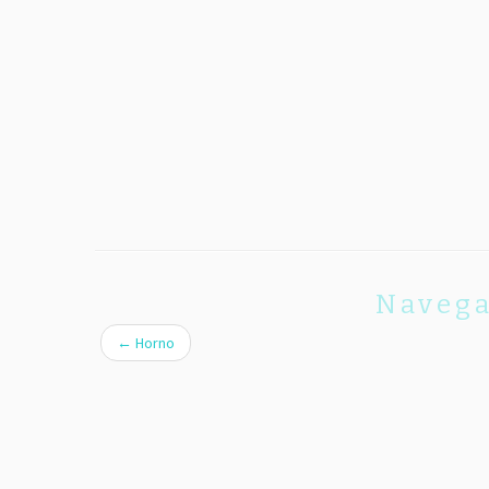
Navega
←
Horno