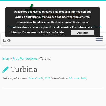
Utilizamos cookies de terceros para recopilar información que
ayuda a optimizar su visita a sus páginas web y parámetros
estadísticos. No utilizamos Cookies propias. Si continuas
Soporte a empresas que quieren ser sostenibles
utilizando este sitio aceptas el uso de cookies. Encontrará más
información en nuestra
Política de Cookies.
Aceptar
Saltar
al
Inicio
»
Prod Vendedores
»
Turbina
contenido
Turbina
Artículo publicado el
diciembre 21, 2015
(actualizado el
febrero 9, 2016
)