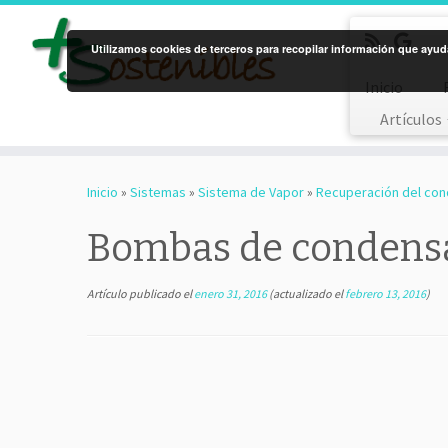
Utilizamos cookies de terceros para recopilar información que ayuda
Inicio
Artículos
Saltar
al
Inicio
»
Sistemas
»
Sistema de Vapor
»
Recuperación del co
contenido
Bombas de condens
Artículo publicado el
enero 31, 2016
(actualizado el
febrero 13, 2016
)