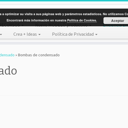
 a optimizar su visita a sus páginas web y parámetros estadísticos. No utilizamos Coo
Encontrará más información en nuestra
Política de Cookies.
Aceptar
RECURSOS
Nuevo MODELO productivo
Eficiencia E
Crea + Ideas
Política de Privacidad
ndensado
»
Bombas de condensado
ado