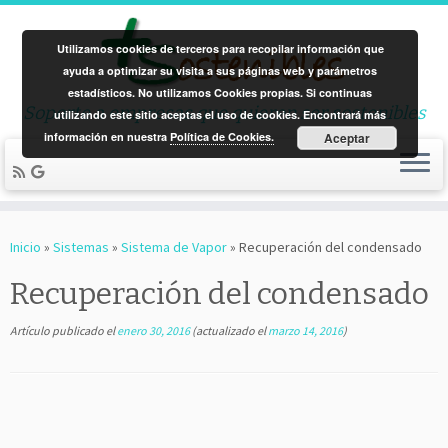
Utilizamos cookies de terceros para recopilar información que
ayuda a optimizar su visita a sus páginas web y parámetros
estadísticos. No utilizamos Cookies propias. Si continuas
Soporte a empresas que quieren ser sostenibles
utilizando este sitio aceptas el uso de cookies. Encontrará más
información en nuestra
Política de Cookies.
Aceptar
Saltar
al
Inicio
»
Sistemas
»
Sistema de Vapor
»
Recuperación del condensado
contenido
Recuperación del condensado
Artículo publicado el
enero 30, 2016
(actualizado el
marzo 14, 2016
)