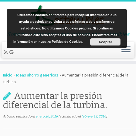
Utilizamos cookies de terceros para recopilar información que
ayuda a optimizar su visita a sus páginas web y parámetros
estadísticos. No utilizamos Cookies propias. Si continuas
Soporte a empresas que quieren ser sostenibles
utilizando este sitio aceptas el uso de cookies. Encontrará más
información en nuestra
Política de Cookies.
Aceptar
Saltar
al
Inicio
»
Ideas ahorro genericas
»
Aumentar la presión diferencial de la
contenido
turbina.
Aumentar la presión
diferencial de la turbina.
Artículo publicado el
enero 20, 2016
(actualizado el
febrero 13, 2016
)