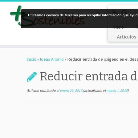
Utilizamos cookies de terceros para recopilar información que ayuda
Inicio
Artículos
Saltar
al
Inicio
»
Ideas Ahorro
»
Reducir entrada de oxígeno en el des
contenido
Reducir entrada d
Artículo publicado el
enero 20, 2016
(actualizado el
marzo 1, 2016
)