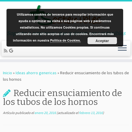
Utilizamos cookies de terceros para recopilar información que
ayuda a optimizar su visita a sus páginas web y parámetros
estadísticos. No utilizamos Cookies propias. Si continuas
Soporte a empresas que quieren ser sostenibles
utilizando este sitio aceptas el uso de cookies. Encontrará más
información en nuestra
Política de Cookies.
Aceptar
Saltar
al
Inicio
»
Ideas ahorro genericas
»
Reducir ensuciamiento de los tubos de
contenido
los hornos
Reducir ensuciamiento de
los tubos de los hornos
Artículo publicado el
enero 20, 2016
(actualizado el
febrero 13, 2016
)